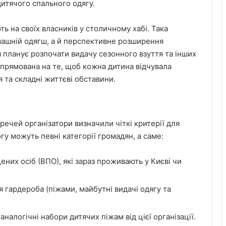
итячого спального одягу.
ть на своїх власників у столичному хабі. Така
машній одягш, а й перспективне розширення
 планує розпочати видачу сезонного взуття та інших
 спрямована на те, щоб кожна дитина відчувала
 та складні життєві обставини.
ечей організатори визначили чіткі критерії для
у можуть певні категорії громадян, а саме:
них осіб (ВПО), які зараз проживають у Києві чи
я гардероба (піжами, майбутні видачі одягу та
налогічні набори дитячих піжам від цієї організації.