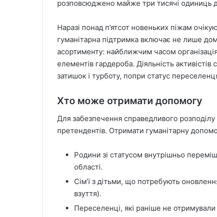
розповсюджено майже три тисячі одиниць д
Наразі понад п’ятсот новеньких піжам очікую
гуманітарна підтримка включає не лише до
асортименту: найближчим часом організація
елементів гардероба. Діяльність активістів
затишок і турботу, попри статус переселенця
Хто може отримати допомогу
Для забезпечення справедливого розподілу р
претендентів. Отримати гуманітарну допомог
Родини зі статусом внутрішньо переміще
області.
Сім’ї з дітьми, що потребують оновленн
взуття).
Переселенці, які раніше не отримували а