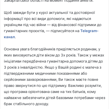
Закарпатської області на момент подання анкети.
Щоб завжди бути у курсі актуальної та достовірної
інформації про всі види допомоги, які надаються
українцям під час війни — від фінансової підтримки до
гуманітарних проєктів, — підписуйтеся на
Telegram-
канал
.
Основна увага благодійників приділяється родинам, у
яких виховуються діти віком до 3х років. Також у межах
ініціативи передбачена гуманітарна допомога дітям до
3 років з інвалідністю. Якщо у Вашій родині є малеча з
підтвердженими медичними показаннями або
серйозними захворюваннями, Ви також маєте повне
право звернутися по цю підтримку. Важливо розуміти,
що програма орієнтована саме на тих батьків, кому
найважче забезпечити дітей базовими потребами через
брак стабільного доходу.