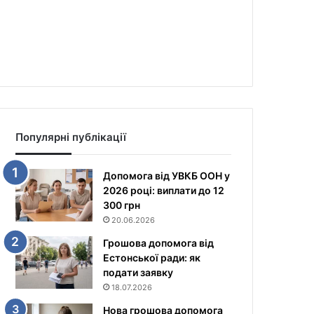
Популярні публікації
Допомога від УВКБ ООН у
2026 році: виплати до 12
300 грн
20.06.2026
Грошова допомога від
Естонської ради: як
подати заявку
18.07.2026
Нова грошова допомога