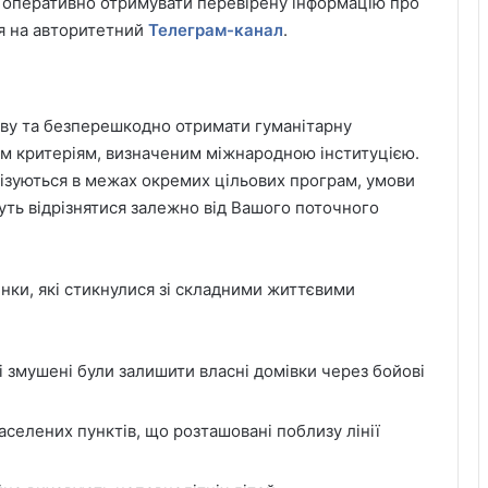
б оперативно отримувати перевірену інформацію про
ся на авторитетний
Телеграм-канал
.
иву та безперешкодно отримати гуманітарну
им критеріям, визначеним міжнародною інституцією.
лізуються в межах окремих цільових програм, умови
уть відрізнятися залежно від Вашого поточного
нки, які стикнулися зі складними життєвими
і змушені були залишити власні домівки через бойові
селених пунктів, що розташовані поблизу лінії