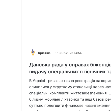
Крістіна
13.06.2026 14:54
Данська рада у справах біженці
видачу спеціальних гігієнічних т
В Україні триває активна реєстрація на кори
опинилися у скрутному становищі через насл
спеціальні комплекти життєзабезпечення, що 
білизну, мобільні ліхтарики та інші базові р
суттєво полегшити фінансове навантаження 