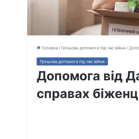
Головна
/
Грошова допомога під час війни
/
Допо
Грошова допомога під час війни
Допомога від Д
справах біженц