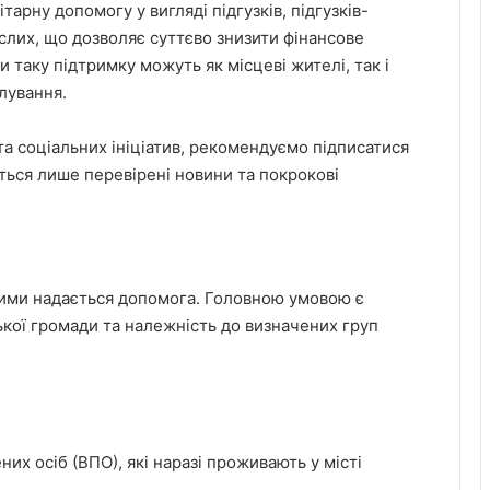
арну допомогу у вигляді підгузків, підгузків-
слих, що дозволяє суттєво знизити фінансове
таку підтримку можуть як місцеві жителі, так і
лування.
та соціальних ініціатив, рекомендуємо підписатися
ються лише перевірені новини та покрокові
якими надається допомога. Головною умовою є
кої громади та належність до визначених груп
их осіб (ВПО), які наразі проживають у місті