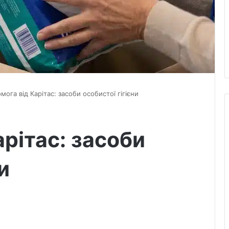
мога від Карітас: засоби особистої гігієни
рітас: засоби
и