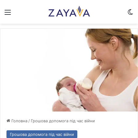
Меню
Sw
Головна
/
Грошова допомога під час війни
Грошова допомога під час війни