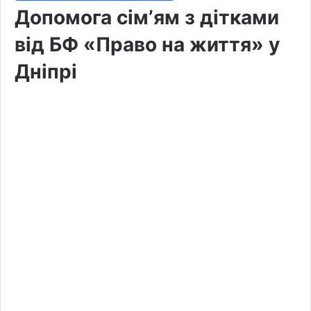
Допомога сімʼям з дітками
від БФ «Право на життя» у
Дніпрі