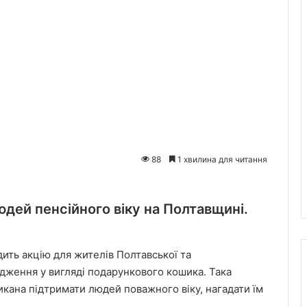
88
1 хвилина для читання
юдей пенсійного віку на Полтавщині.
ть акцію для жителів Полтавської та
одження у вигляді подарункового кошика. Така
ликана підтримати людей поважного віку, нагадати їм