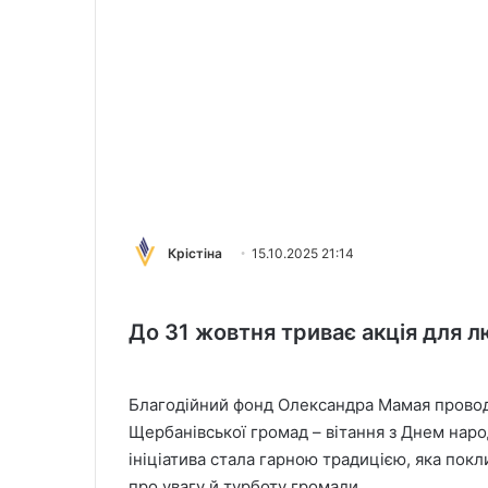
Крістіна
15.10.2025 21:14
До 31 жовтня триває акція для л
Благодійний фонд Олександра Мамая проводи
Щербанівської громад – вітання з Днем нар
ініціатива стала гарною традицією, яка пок
про увагу й турботу громади.