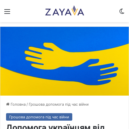
Меню
Sw
Головна
/
Грошова допомога під час війни
Грошова допомога під час війни
Допомога українцям від