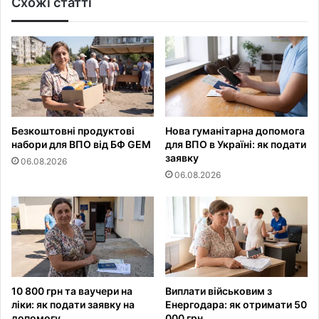
Схожі статті
Безкоштовні продуктові
Нова гуманітарна допомога
набори для ВПО від БФ GEM
для ВПО в Україні: як подати
заявку
06.08.2026
06.08.2026
10 800 грн та ваучери на
Виплати військовим з
ліки: як подати заявку на
Енергодара: як отримати 50
допомогу
000 грн