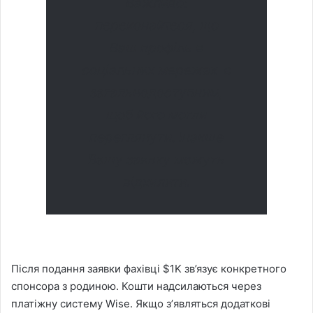
Важливо:
переконайтеся, що
Ваш профiль в
соцiальних мережах є
загальнодоступним,
щоб його могли
переглянути. Інакше
Вашу заявку можуть
відхилити.
Пiсля подання заявки фахівці $1K зв’язує конкретного
спонсора з родиною. Кошти надсилаються через
платiжну систему Wise. Якщо зʼявляться додатковi