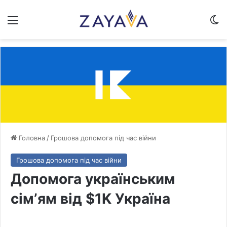
Меню
Sw
Головна
/
Грошова допомога під час війни
Грошова допомога під час війни
Допомога українським
сімʼям від $1K Україна