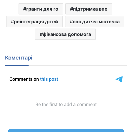
гранти для го
підтримка впо
реінтеграція дітей
сос дитячі містечка
фінансова допомога
Коментарі