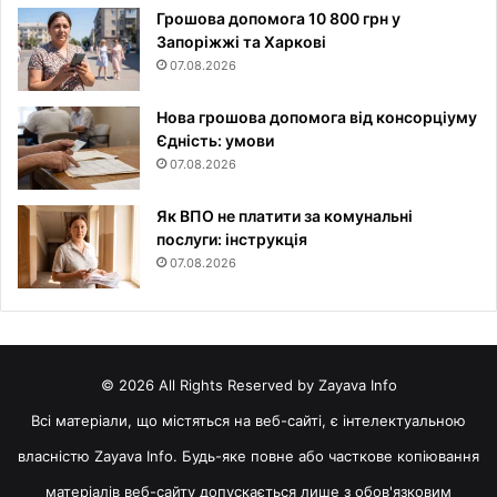
Грошова допомога 10 800 грн у
Запоріжжі та Харкові
07.08.2026
Нова грошова допомога від консорціуму
Єдність: умови
07.08.2026
Як ВПО не платити за комунальні
послуги: інструкція
07.08.2026
© 2026 All Rights Reserved by Zayava Info
Всі матеріали, що містяться на веб-сайті, є інтелектуальною
власністю Zayava Info. Будь-яке повне або часткове копіювання
матеріалів веб-сайту допускається лише з обов'язковим