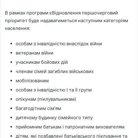
В рамках програми єВідновлення першочерговий
пріоритет буде надаватиметься наступним категоріям
населення:
особам з інвалідністю внаслідок війни
ветеранам війни
учасникам бойових дій
членам сімей загиблих військових
мобілізованим
особам з інвалідністю І та ІІ групи
опікунам (піклувальникам)
багатодітним сімʼям
дитячому будинку сімейного типу
прийомним батькам і патронатним вихователям
дітям, які позбавлені батьківського піклування та