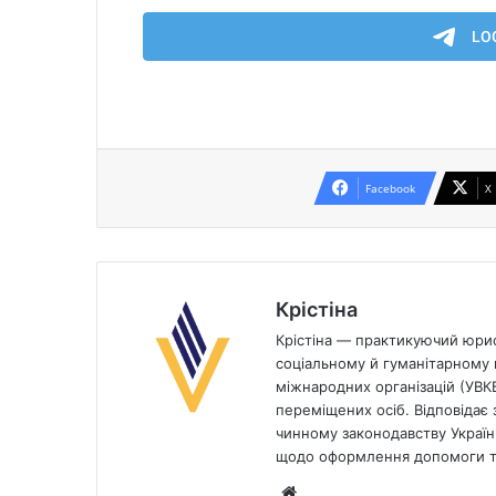
Facebook
X
Крістіна
Крістіна — практикуючий юрист
соціальному й гуманітарному п
міжнародних організацій (УВК
переміщених осіб. Відповідає з
чинному законодавству України
щодо оформлення допомоги та
Website