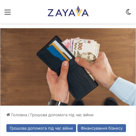
Меню
Sw
Головна
/
Грошова допомога під час війни
Грошова допомога під час війни
Фінансування бізнесу