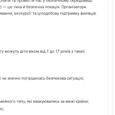
почити та провести час у безпечному середовищі.
я) — це тиха й безпечна локація. Організатори
вання, екскурсії та цілодобову підтримку фахівців.
 можуть діти віком від 7 до 17 років з таких
дії чи значно погіршилась безпекова ситуація;
мейного типу, які евакуювались за межі країни;
і;