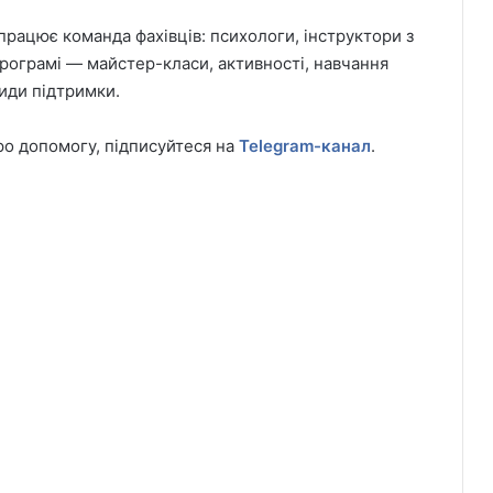
рацює команда фахівців: психологи, інструктори з
програмі — майстер-класи, активності, навчання
види підтримки.
о допомогу, підписуйтеся на
Telegram-канал
.