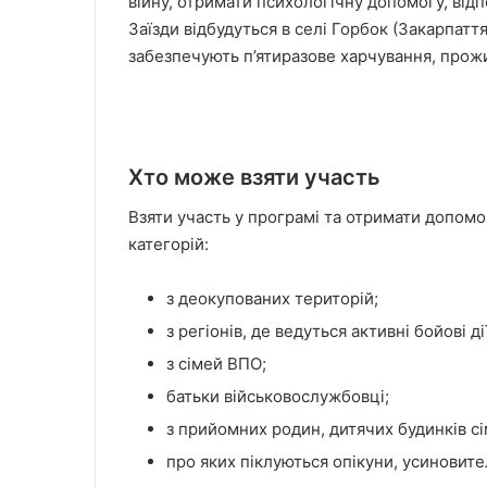
війну, отримати психологічну допомогу, від
Заїзди відбудуться в селі Горбок (Закарпатт
забезпечують п’ятиразове харчування, прожи
Хто може взяти участь
Взяти участь у програмі та отримати допомогу
категорій:
з деокупованих територій;
з регіонів, де ведуться активні бойові 
з сімей ВПО;
батьки військовослужбовці;
з прийомних родин, дитячих будинків сі
про яких піклуються опікуни, усиновител