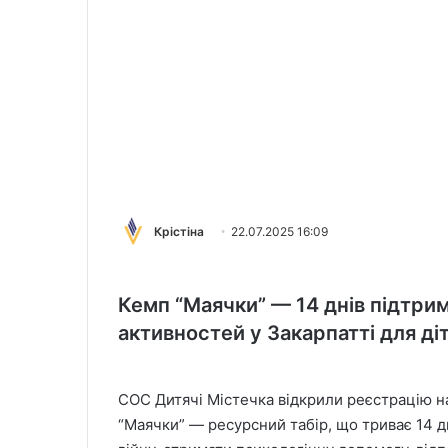
Крістіна
22.07.2025 16:09
Кемп “Маячки” — 14 днів підтрим
активностей у Закарпатті для діте
СОС Дитячі Містечка відкрили реєстрацію н
“Маячки” — ресурсний табір, що триває 14 д