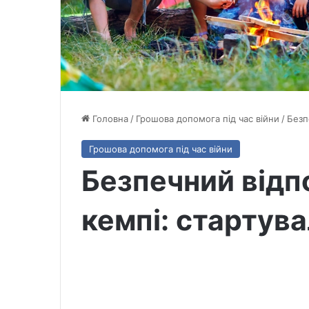
Головна
/
Грошова допомога під час війни
/
Безп
Грошова допомога під час війни
Безпечний відп
кемпі: стартув