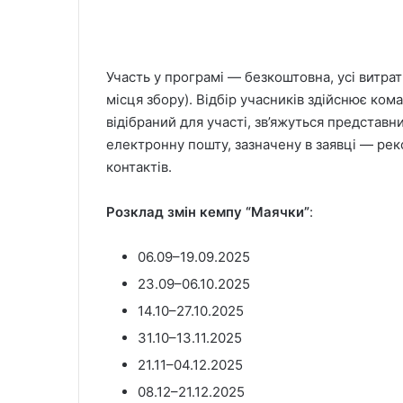
Участь у програмі — безкоштовна, усі витрат
місця збору). Відбір учасників здійснює кома
відібраний для участі, зв’яжуться представн
електронну пошту, зазначену в заявці — ре
контактів.
Розклад змін кемпу “Маячки”
:
06.09–19.09.2025
23.09–06.10.2025
14.10–27.10.2025
31.10–13.11.2025
21.11–04.12.2025
08.12–21.12.2025