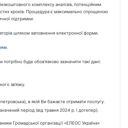
 безкоштовного комплексу аналізів, потенційним
остих кроків. Процедура є максимально спрощеною
чної підтримки.
заторів шляхом заповнення електронної форми.
ням
.
м потрібно буде обов’язково зазначити такі дані:
ого зв’язку.
петровська), в якій Ви бажаєте отримати послугу.
начений період (від травня 2024 р. і дотепер).
вники Громадської організації «ЕЛЕОС Україна»