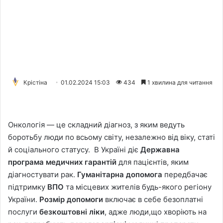
Крістіна
01.02.2024 15:03
434
1 хвилина для читання
Онкологія — це складний діагноз, з яким ведуть
боротьбу люди по всьому світу, незалежно від віку, статі
й соціального статусу. В Україні діє
Державна
програма медичних гарантій
для пацієнтів, яким
діагностувати рак.
Гуманітарна допомога
передбачає
підтримку
ВПО
та місцевих жителів будь-якого регіону
України.
Розмір допомоги
включає в себе безоплатні
послуги
безкоштовні ліки
, адже люди,що хворіють на