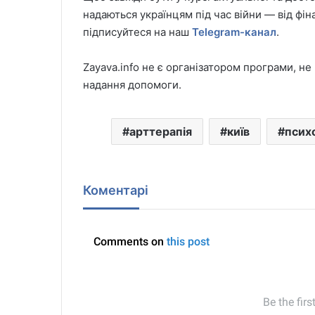
надаються українцям під час війни — від фін
підписуйтеся на наш
Telegram-канал
.
Zayava.info не є організатором програми, не
надання допомоги.
арттерапія
київ
псих
Коментарі