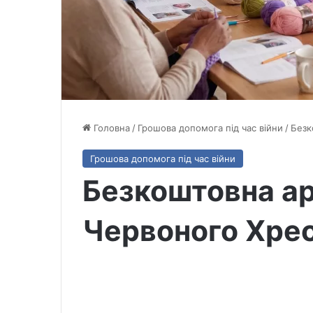
Головна
/
Грошова допомога під час війни
/
Безк
Грошова допомога під час війни
Безкоштовна ар
Червоного Хрес