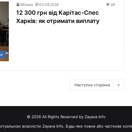
Мілана
03.08.2026
38
12 300 грн від Карітас-Спес
Харків: як отримати виплату
ни
Наступна сторінка
© 2026 All Rights Reserved by Zayava Info
електуальною власністю Zayava Info. Будь-яке повне або часткове коп