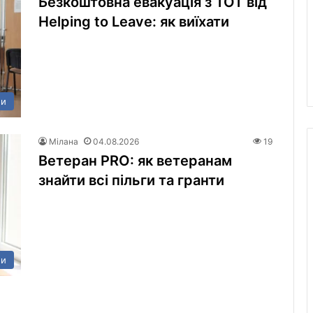
Безкоштовна евакуація з ТОТ від
Helping to Leave: як виїхати
ни
Мілана
04.08.2026
19
Ветеран PRO: як ветеранам
знайти всі пільги та гранти
ни