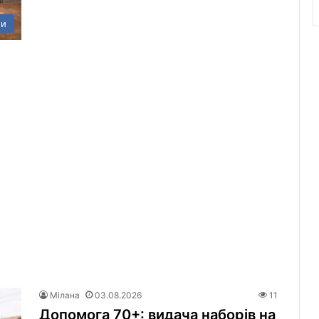
ни
Мілана
03.08.2026
11
Допомога 70+: видача наборів на