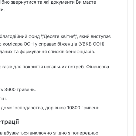
рібно звернутися та які документи Ви маєте
ки.
и
лагодійний фонд \”Десяте квітня\”, який виступає
 комісара ООН у справах біженців (УВКБ ООН).
 даних та формування списків бенефіціарів.
казів для покриття нагальних потреб. Фінансова
ь 3600 гривень.
яці.
 домогосподарства, дорівнює 10800 гривень.
трації
 відбувається виключно згідно з попередньо