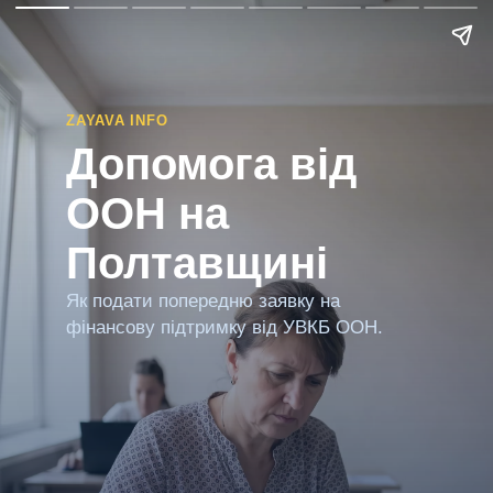
ZAYAVA INFO
Допомога від
ООН на
Полтавщині
Як подати попередню заявку на
фінансову підтримку від УВКБ ООН.