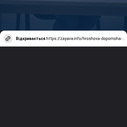
Відкривається
https://zayava.info/hroshova-dopomoha-vid-oon-na-poltavshchyni-yak-podaty-zaiavku/