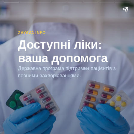
ZAYAVA INFO
Доступні ліки:
ваша допомога
Державна програма підтримки пацієнтів з
певними захворюваннями.