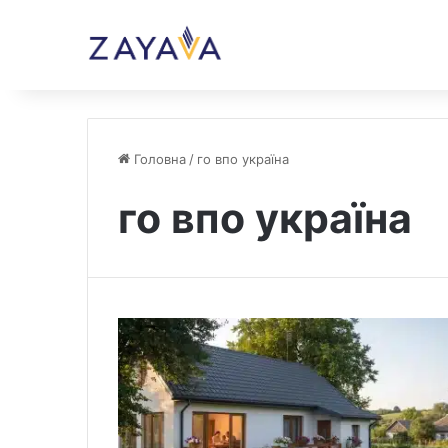
Головна
/
го впо україна
го впо україна