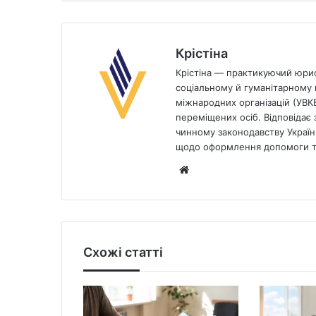
Крістіна
Крістіна — практикуючий юрист
соціальному й гуманітарному п
міжнародних організацій (УВК
переміщених осіб. Відповідає з
чинному законодавству України
щодо оформлення допомоги та
Website
Схожі статті