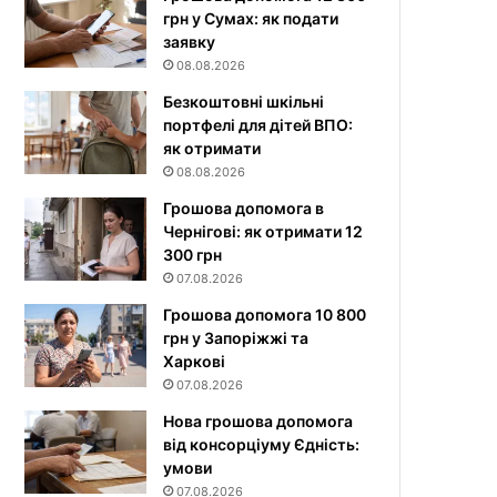
грн у Сумах: як подати
заявку
08.08.2026
Безкоштовні шкільні
портфелі для дітей ВПО:
як отримати
08.08.2026
Грошова допомога в
Чернігові: як отримати 12
300 грн
07.08.2026
Грошова допомога 10 800
грн у Запоріжжі та
Харкові
07.08.2026
Нова грошова допомога
від консорціуму Єдність:
умови
07.08.2026