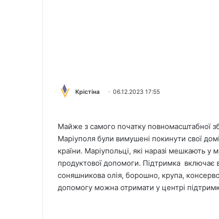
Крістіна
06.12.2023 17:55
Майже з самого початку повномасштабної збр
Маріуполя були вимушені покинути свої домі
країни. Маріупольці, які наразі мешкають у 
продуктової допомоги. Підтримка включає в 
соняшникова олія, борошно, крупа, консерво
допомогу можна отримати у центрі підтрим