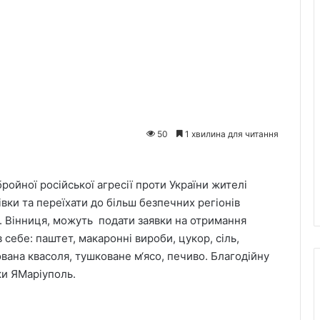
50
1 хвилина для читання
ойної російської агресії проти України жителі
вки та переїхати до більш безпечних регіонів
м. Вінниця, можуть подати заявки на отримання
себе: паштет, макаронні вироби, цукор, сіль,
вана квасоля, тушковане м‘ясо, печиво. Благодійну
ки ЯМаріуполь.