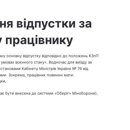
ня відпустки за
 працівнику
чну основну відпустку відповідно до положень КЗпП
в умовах воєнного стану». Водночас для виїзду за
становами Кабінету Міністрів України № 76 від
ами. Зокрема, працівник повинен мати:
дки,
ає бути внесена до системи «Оберіг» Міноборони),