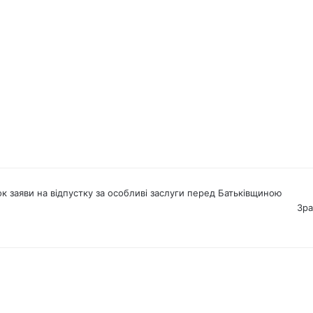
гація
к заяви на відпустку за особливі заслуги перед Батьківщиною
Зра
ументах