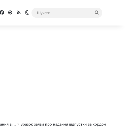
Facebook
Pinterest
RSS
Switch skin
Шукати
ння ві...
Зразок заяви про надання відпустки за кордон