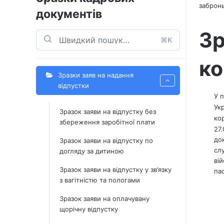
заброн
документів
Зр
⌘K
ко
Зразки заяв на надання
відпустки
У 
Укр
Зразок заяви на відпустку без
ко
збереження заробітної плати
27
до
Зразок заяви на відпустку по
сл
догляду за дитиною
ві
Зразок заяви на відпустку у зв’язку
па
з вагітністю та пологами
Зразок заяви на оплачувану
щорічну відпустку