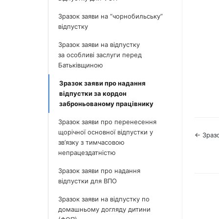
Зразок заяви на “чорнобильську”
відпустку
Зразок заяви на відпустку
за особливі заслуги перед
Батьківщиною
Зразок заяви про надання
відпустки за кордон
заброньованому працівнику
Зразок заяви про перенесення
щорічної основної відпустки у
Наві
← Зразо
зв’язку з тимчасовою
по
непрацездатністю
док
Зразок заяви про надання
відпустки для ВПО
Зразок заяви на відпустку по
домашньому догляду дитини