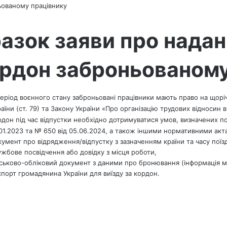
ьованому працівнику
азок заяви про надан
рдон заброньованому
період воєнного стану заброньовані працівники мають право на щорі
аїни (ст. 79) та Закону України «Про організацію трудових відносин 
рдон під час відпустки необхідно дотримуватися умов, визначених по
.01.2023 та № 650 від 05.06.2024, а також іншими нормативними акт
кумент про відрядження/відпустку з зазначенням країни та часу поїз
ужбове посвідчення або довідку з місця роботи,
йськово-обліковий документ з даними про бронювання (інформація м
спорт громадянина України для виїзду за кордон.