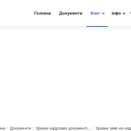
Головна
Документи
Блог
Інфо
вна
Документи
Зразки кадрових документі...
Зразки заяв на нада