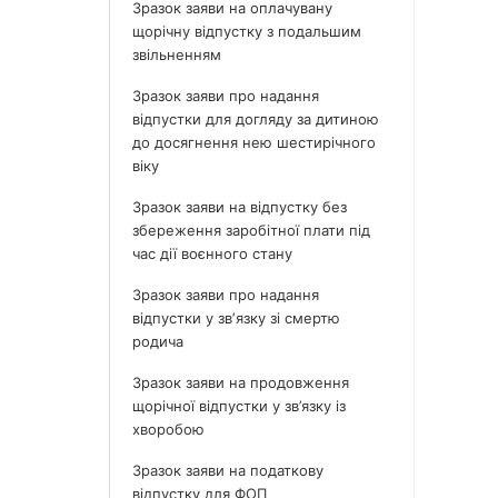
Зразок заяви на оплачувану
щорічну відпустку з подальшим
звільненням
Зразок заяви про надання
відпустки для догляду за дитиною
до досягнення нею шестирічного
віку
Зразок заяви на відпустку без
збереження заробітної плати під
час дії воєнного стану
Зразок заяви про надання
відпустки у звʼязку зі смертю
родича
Зразок заяви на продовження
щорічної відпустки у зв’язку із
хворобою
Зразок заяви на податкову
відпустку для ФОП