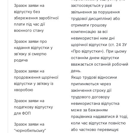
Зразок заяви на
застосовується у разі
відпустку без
звільнення за порушення
збереження заробітної
трудової дисципліни) або
плати під час дії
отримати грошову
воєнного стану
компенсацію за всі
невикористані ним дні
Зразок заяви про
щорічної відпустки (ст. 24 ЗУ
надання відпустки у
«Про відпустки»). При цьому
звʼязку зі смертю
останнім днем відпустки
родича
вважається останній робочий
день.
Зразок заяви на
продовження щорічної
Якщо трудові відносини
відпустки у зв’язку із
припиняються через
хворобою
закінчення строку дії
трудового договору
Зразок заяви на
невикористана відпустка
податкову відпустку
може за бажанням
для ФОП
працівника надаватися й тоді,
коли час відпустки повністю
Зразок заяви на
або частково перевищує
“чорнобильську”