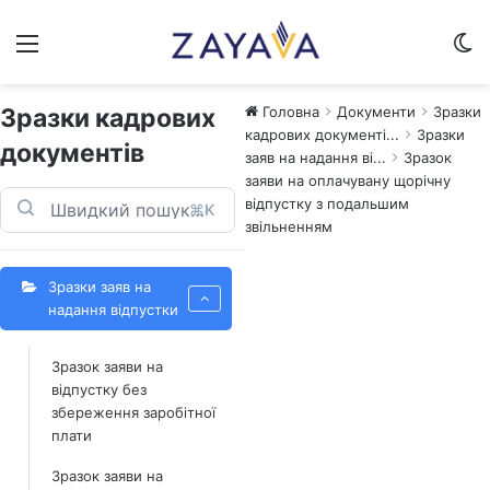
Меню
Sw
Зразки кадрових
Головна
Документи
Зразки
кадрових документі...
Зразки
документів
заяв на надання ві...
Зразок
заяви на оплачувану щорічну
відпустку з подальшим
⌘K
звільненням
Зразки заяв на
надання відпустки
Зразок заяви на
відпустку без
збереження заробітної
плати
Зразок заяви на