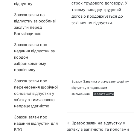
строк трудового договору. У
відпустку
такому випадку трудовий
Зразок заяви на
договір продовжується до
відпустку за особливі
закінчення відпустки.
заслуги перед
Батьківщиною
Зразок заяви про
надання відпустки за
кордон
заброньованому
працівнику
Зразок заяви про
Зразок Заяви на оплачувану щорічну
перенесення щорічної
відпустку з подальшим
основної відпустки у
звільненням
Завантажити
зв’язку з тимчасовою
непрацездатністю
Зразок заяви про
Навігація
← Зразок заяви на відпустку у
надання відпустки для
зв’язку з вагітністю та пологами
ВПО
по