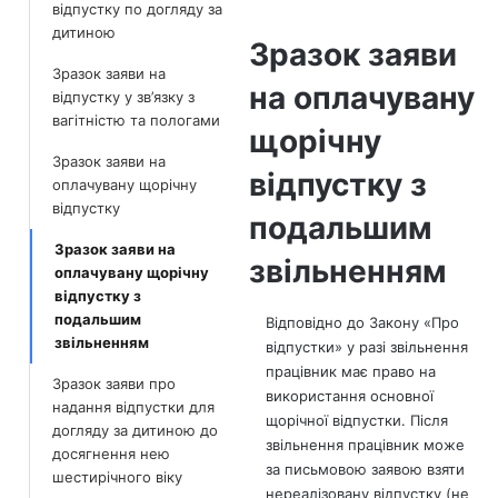
відпустку по догляду за
дитиною
Зразок заяви
Зразок заяви на
на оплачувану
відпустку у зв’язку з
вагітністю та пологами
щорічну
Зразок заяви на
відпустку з
оплачувану щорічну
відпустку
подальшим
Зразок заяви на
звільненням
оплачувану щорічну
відпустку з
подальшим
Відповідно до Закону «Про
звільненням
відпустки» у разі звільнення
працівник має право на
Зразок заяви про
використання основної
надання відпустки для
щорічної відпустки. Після
догляду за дитиною до
звільнення працівник може
досягнення нею
за письмовою заявою взяти
шестирічного віку
нереалізовану відпустку (не