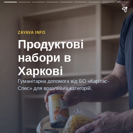
ZAYAVA INFO
Продуктові
набори в
Харкові
Гуманітарна допомога від БО «Карітас-
Спес» для вразливих категорій.