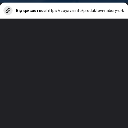
Відкривається
https://zayava.info/produktovi-nabory-u-kharkovi-vid-bo-karitas-spes/