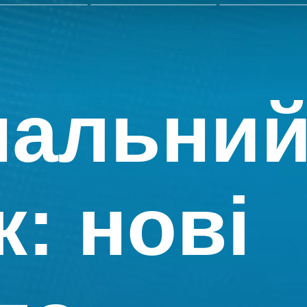
нальни
: нові