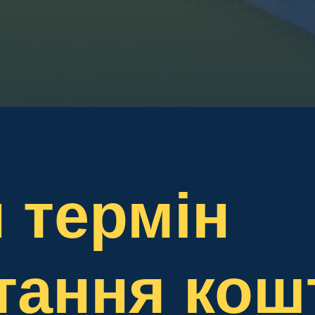
 термін
тання кош