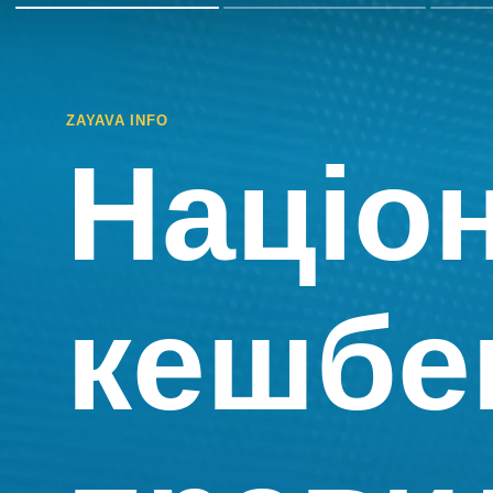
ZAYAVA INFO
Націо
кешбек