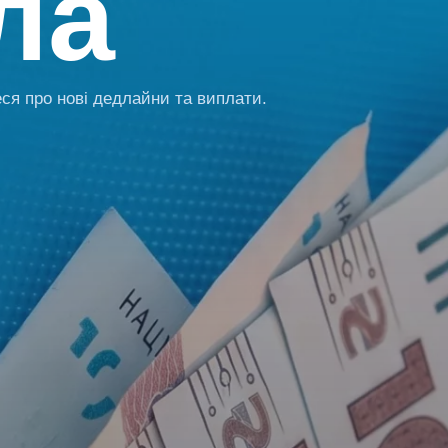
ла
ся про нові дедлайни та виплати.