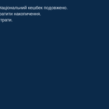
 Національний кешбек подовжено.
ратити накопичення.
трати.