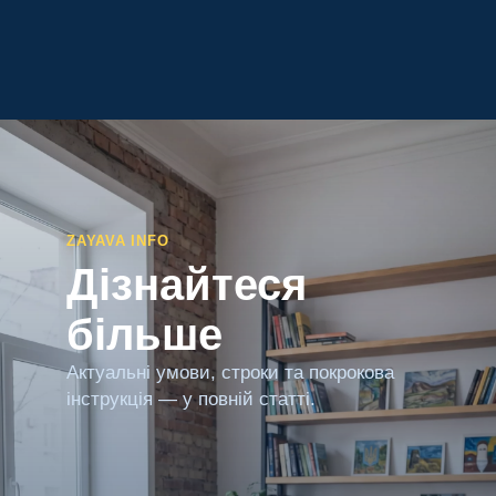
ZAYAVA INFO
Дізнайтеся
більше
Актуальні умови, строки та покрокова
інструкція — у повній статті.