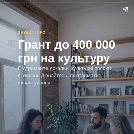
ZAYAVA INFO
Грант до 400 000
грн на культуру
Підтримайте локальні культурні проєкти
в Україні. Дізнайтесь, як отримати
фінансування.