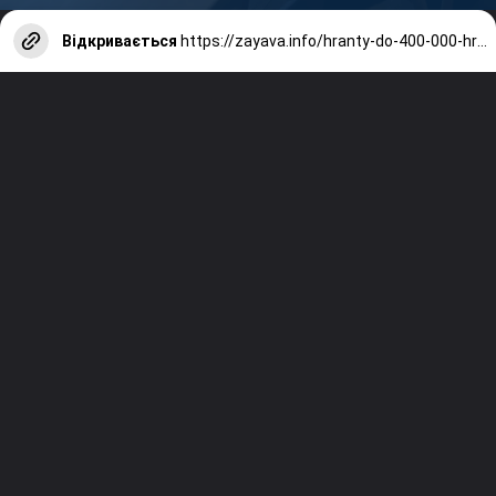
Відкривається
https://zayava.info/hranty-do-400-000-hrn-na-lokalni-kulturni-proiekty/