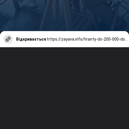
Відкривається
https://zayava.info/hranty-do-200-000-dolariv-dlia-ukrainskykh-media-vid-ifpim/