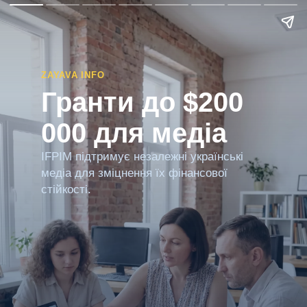
ZAYAVA INFO
Гранти до $200
000 для медіа
IFPIM підтримує незалежні українські
медіа для зміцнення їх фінансової
стійкості.