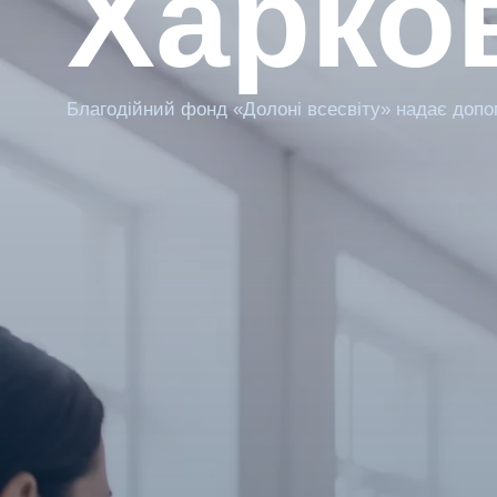
Харко
Благодійний фонд «Долоні всесвіту» надає допо