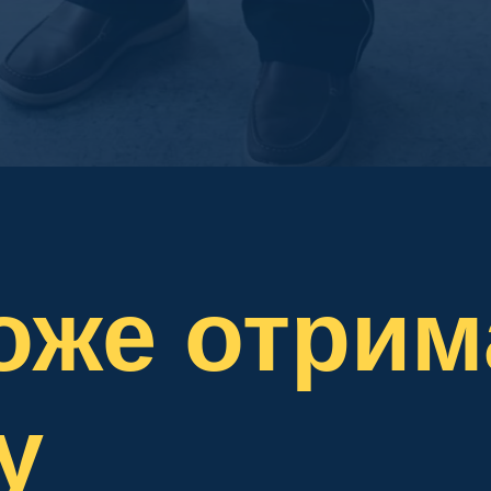
може отрим
у