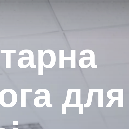
ітарна
ога для