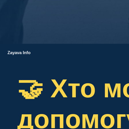
Zayava Info
🤝 Хто 
допомог