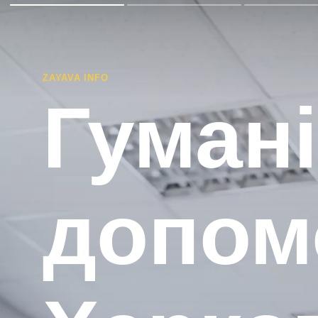
ZAYAVA INFO
Гуман
допом