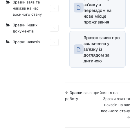
Зразки заяв та
звʼязку з
наказів на час
переїздом на
воєнного стану
нове місце
проживання
Зразки інших
документів
Зразок заяви про
Зразки наказів
звільнення у
звʼязку із
доглядом за
дитиною
Н
← Зразки заяв прийняття на
роботу
Зразки заяв та
а
наказів на час
воєнного стану
в
→
і