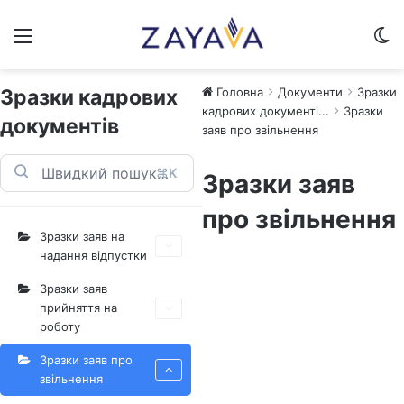
Меню
S
Зразки кадрових
Головна
Документи
Зразки
кадрових документі...
Зразки
документів
заяв про звільнення
⌘K
Зразки заяв
про звільнення
Зразки заяв на
надання відпустки
Зразки заяв
прийняття на
роботу
Зразки заяв про
звільнення