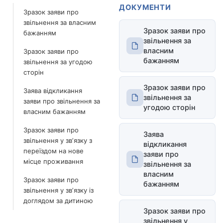
ДОКУМЕНТИ
Зразок заяви про
звільнення за власним
Зразок заяви про
бажанням
звільнення за
власним
Зразок заяви про
бажанням
звільнення за угодою
сторін
Зразок заяви про
Заява відкликання
звільнення за
заяви про звільнення за
угодою сторін
власним бажанням
Зразок заяви про
Заява
звільнення у звʼязку з
відкликання
переїздом на нове
заяви про
місце проживання
звільнення за
власним
Зразок заяви про
бажанням
звільнення у звʼязку із
доглядом за дитиною
Зразок заяви про
звільнення у